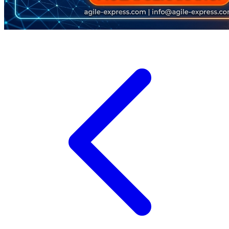
Xootz
Y
Yamatoya
Z
Zaxy
Zoggs
0-9
4Moms
59S