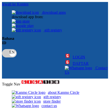
lewati ke Konten
download apps
download app from:
gift registry
Bahasa
ID
LOGIN
DAFTAR
Contact
Us
Toggle Nav
about Kanmo Circle
gift registry
store finder
contact us