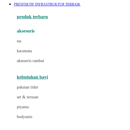
PRESFEKTIF INFRASTRUKTUR TERBAIK
Azetabio
produk terbaru
B
aksesoris
Baabaasheepz
tas
Babiators
kacamata
Baby Dove
aksesoris rambut
Baby Jogger
Baby Rovega
kebutuhan bayi
Babybee
pakaian tidur
Banana Boat
set & terusan
Banz
piyama
Barbie
bodysuits
Beaba