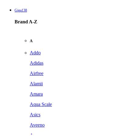
Giga138
Brand A-Z
A
Addo
Adidas
Airfree
Alamii
Amara
Aqua Scale
Asics
Aveeno
Awan