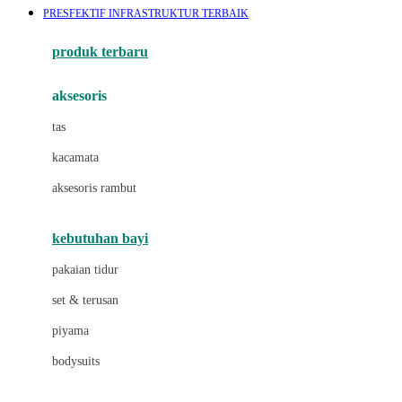
PRESFEKTIF INFRASTRUKTUR TERBAIK
Azetabio
produk terbaru
B
aksesoris
Baabaasheepz
tas
Babiators
kacamata
Baby Dove
aksesoris rambut
Baby Jogger
Baby Rovega
kebutuhan bayi
Babybee
pakaian tidur
Banana Boat
set & terusan
Banz
piyama
Barbie
bodysuits
Beaba