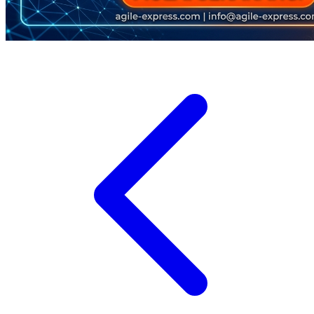
Xootz
Y
Yamatoya
Z
Zaxy
Zoggs
0-9
4Moms
59S