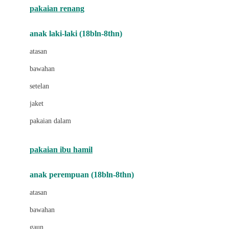
pakaian renang
Bumkins
anak laki-laki (18bln-8thn)
C
atasan
Cetaphil
bawahan
Chicco
setelan
Childlife
jaket
Clevamama
pakaian dalam
Cocolatte
Cottonseeds
pakaian ibu hamil
Cozy N Safe
anak perempuan (18bln-8thn)
Crane
atasan
Cybex
bawahan
D
gaun