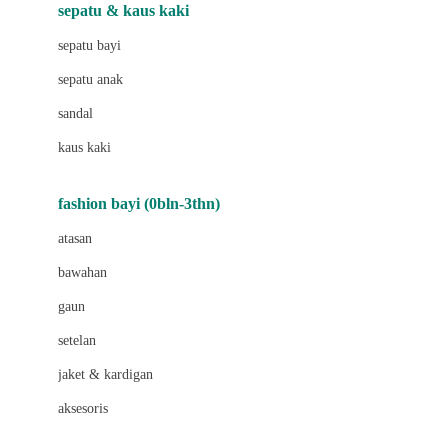
Beauty Barn
sepatu & kaus kaki
Bio Oil
sepatu bayi
Biolane
sepatu anak
Bite Fighters
sandal
Bizzi Growin
kaus kaki
Blackmores
fashion bayi (0bln-3thn)
Blooming Marvellous
atasan
Bonnels
bawahan
Bravado
gaun
Bruder
setelan
Brush Baby
jaket & kardigan
Buds Organics
aksesoris
Bugaboo
Buggygear