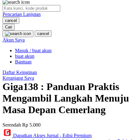
O
Pencarian Lanjutan
Oh Ma Grain
cancel
Okiedog
Cari
cancel
P
Akun Saya
Masuk / buat akun
Peachy
buat akun
Phil & Ted's
Bantuan
Philips Avent
Daftar Keinginan
Keranjang Saya
Pigeon
Giga138 : Panduan Praktis
Playgro
Mengambil Langkah Menuju
Poled Global
Masa Depan Cemerlang
Ponycycle
Serendah
Rp 5.000
Puma
Dapatkan Akses
Jurnal
-
Edisi Premium
Pureats