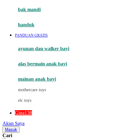
Moby
bak mandi
Momami
handuk
Mothercare
PANDUAN GRATIS
Mustela
ayunan dan walker bayi
My Buddy Tag
My K
alas bermain anak bayi
N
mainan anak bayi
Naif
mothercare toys
Nike
elc toys
Nordic Natural
Giga138
Nuby
Akun Saya
Nuna
Masuk
Cari