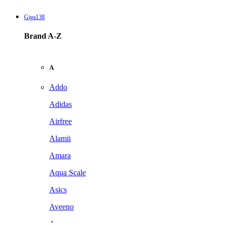
Giga138
Brand A-Z
A
Addo
Adidas
Airfree
Alamii
Amara
Aqua Scale
Asics
Aveeno
Awan