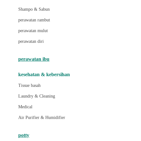
London Taxi
Shampo & Sabun
Love To Dream
perawatan rambut
perawatan mulut
M
perawatan diri
Magformers
Mama's Choice
perawatan ibu
Mamas&Papas
kesehatan & kebersihan
Mamaway
Tissue basah
Maxi Cosi
Laundry & Cleaning
Megabloks
Medical
Micro
Air Purifier & Humidifier
MiDeer
Mimi & Lula
potty
Mini Monkey