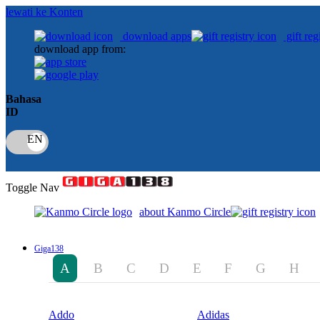
lewati ke Konten
download apps
gift reg
download app from:
Bahasa
ID
Toggle Nav
about Kanmo Circle
Giga138
A
B
C
D
E
F
G
H
Addo
Adidas