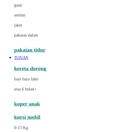
gaun
setelan
jaket
pakaian dalam
pakaian tidur
TUJUAN
kereta dorong
bayi baru lahir
usia 6 bulan+
koper anak
kursi mobil
0-13 Kg