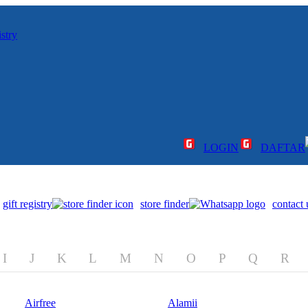
istry
LOGIN
DAFTAR
gift registry
store finder
contact 
I
J
K
L
M
N
O
P
Q
R
Airfree
Alamii