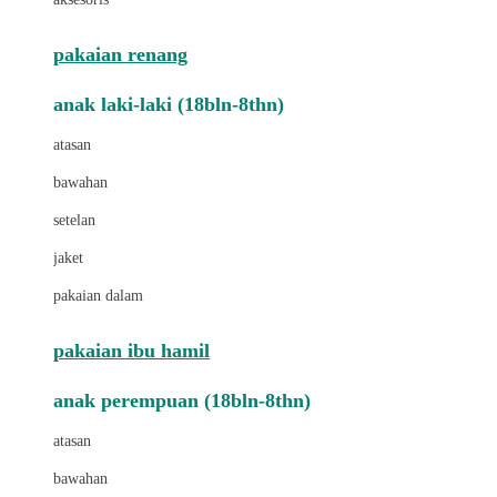
pakaian renang
anak laki-laki (18bln-8thn)
atasan
bawahan
setelan
jaket
pakaian dalam
pakaian ibu hamil
anak perempuan (18bln-8thn)
atasan
bawahan