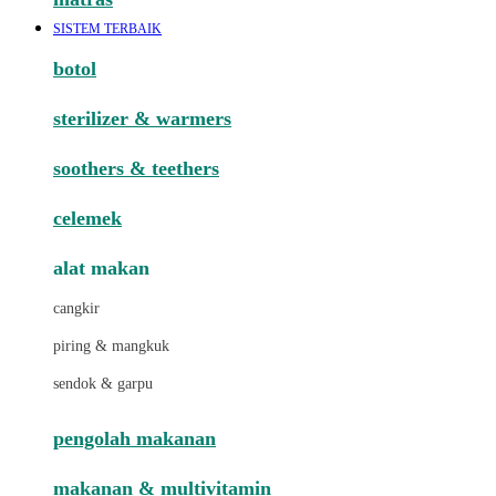
SISTEM TERBAIK
botol
sterilizer & warmers
soothers & teethers
celemek
alat makan
cangkir
piring & mangkuk
sendok & garpu
pengolah makanan
makanan & multivitamin