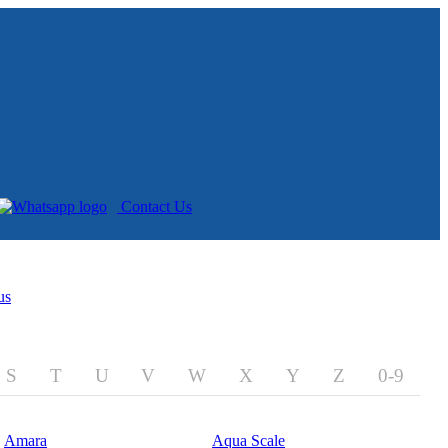
Contact Us
us
S
T
U
V
W
X
Y
Z
0-9
Amara
Aqua Scale