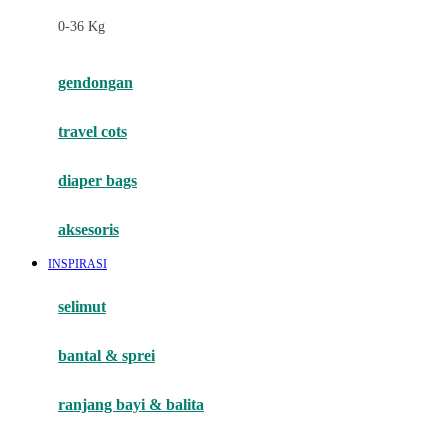
Felt So Sweet
0-36 Kg
Fisher Price
Flipper
gendongan
Friends Of Sally
travel cots
G
diaper bags
Gb
Geko
aksesoris
Graco
INSPIRASI
Gund
selimut
H
bantal & sprei
Habbie
Haenim
ranjang bayi & balita
Happy Horse