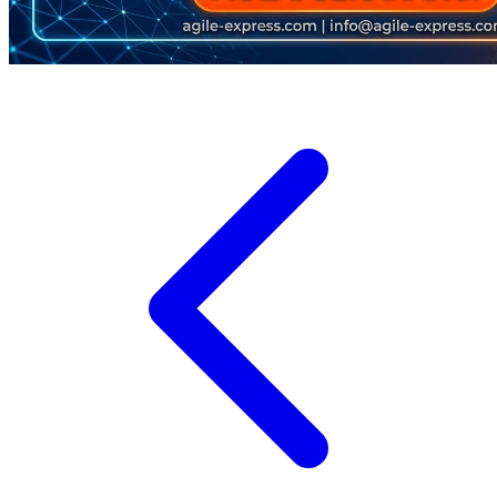
Xootz
Y
Yamatoya
Z
Zaxy
Zoggs
0-9
4Moms
59S