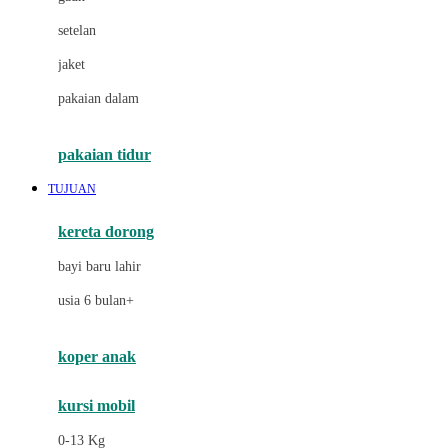
Dae Organics
setelan
Docare
jaket
Doona
pakaian dalam
Down To Earth
Drew
pakaian tidur
Dr. Brown's
TUJUAN
E
kereta dorong
ELC
bayi baru lahir
Ergobaby
usia 6 bulan+
Expert Care
koper anak
Ezyroller
kursi mobil
F
0-13 Kg