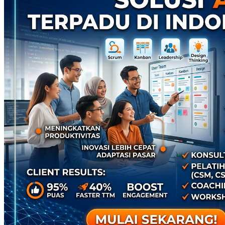
Twistshake
TY Toys
U
V
Veja
Vitaflow
Vtech
W
Waterland
Wellness
X