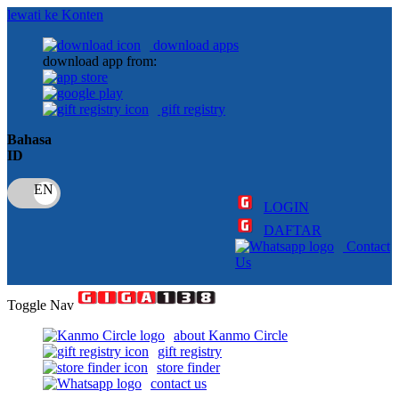
lewati ke Konten
download apps
download app from:
gift registry
Bahasa
ID
LOGIN
DAFTAR
Contact
Us
Toggle Nav
about Kanmo Circle
gift registry
store finder
contact us