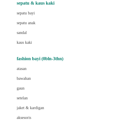
Beauty Barn
sepatu & kaus kaki
Bio Oil
sepatu bayi
Biolane
sepatu anak
Bite Fighters
sandal
Bizzi Growin
kaus kaki
Blackmores
fashion bayi (0bln-3thn)
Blooming Marvellous
atasan
Bonnels
bawahan
Bravado
gaun
Bruder
setelan
Brush Baby
jaket & kardigan
Buds Organics
aksesoris
Bugaboo
Buggygear