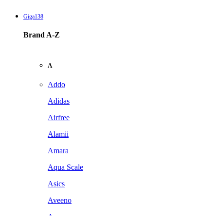
Giga138
Brand A-Z
A
Addo
Adidas
Airfree
Alamii
Amara
Aqua Scale
Asics
Aveeno
Awan