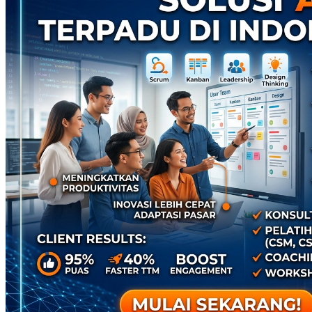
Twistshake
TY Toys
U
V
Veja
Vitaflow
Vtech
W
Waterland
Wellness
X