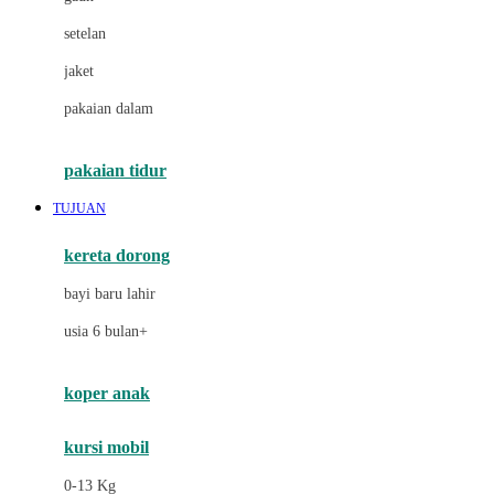
Dae Organics
setelan
Docare
jaket
Doona
pakaian dalam
Down To Earth
Drew
pakaian tidur
Dr. Brown's
TUJUAN
E
kereta dorong
ELC
bayi baru lahir
Ergobaby
usia 6 bulan+
Expert Care
koper anak
Ezyroller
kursi mobil
F
0-13 Kg