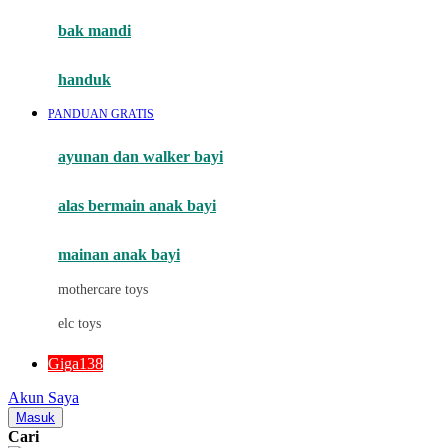
Moby
bak mandi
Momami
handuk
Mothercare
PANDUAN GRATIS
Mustela
ayunan dan walker bayi
My Buddy Tag
My K
alas bermain anak bayi
N
mainan anak bayi
Naif
mothercare toys
Nike
elc toys
Nordic Natural
Giga138
Nuby
Akun Saya
Nuna
Masuk
Cari