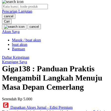
O
Pencarian Lanjutan
Oh Ma Grain
cancel
Okiedog
Cari
cancel
P
Akun Saya
Masuk / buat akun
Peachy
buat akun
Phil & Ted's
Bantuan
Philips Avent
Daftar Keinginan
Keranjang Saya
Pigeon
Giga138 : Panduan Praktis
Playgro
Mengambil Langkah Menuju
Poled Global
Masa Depan Cemerlang
Ponycycle
Serendah
Rp 5.000
Puma
Dapatkan Akses
Jurnal
-
Edisi Premium
Pureats