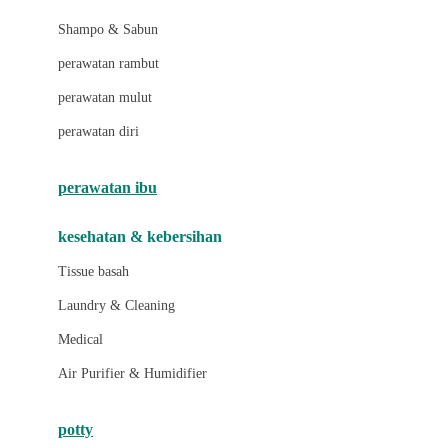
London Taxi
Shampo & Sabun
Love To Dream
perawatan rambut
perawatan mulut
M
perawatan diri
Magformers
Mama's Choice
perawatan ibu
Mamas&Papas
kesehatan & kebersihan
Mamaway
Tissue basah
Maxi Cosi
Laundry & Cleaning
Megabloks
Medical
Micro
Air Purifier & Humidifier
MiDeer
Mimi & Lula
potty
Mini Monkey