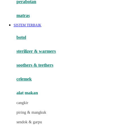
perabotan
Happy Tummy
Hauck
matras
Havaianas
SISTEM TERBAIK
Hegen
botol
Hot Wheels
sterilizer & warmers
Hybrid
soothers & teethers
I
Inlacta DHA
celemek
Interlac
alat makan
Ivenet
cangkir
J
piring & mangkuk
Jack N Jill
sendok & garpu