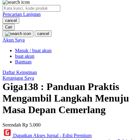
O
Pencarian Lanjutan
Oh Ma Grain
cancel
Okiedog
Cari
cancel
P
Akun Saya
Masuk / buat akun
Peachy
buat akun
Phil & Ted's
Bantuan
Philips Avent
Daftar Keinginan
Keranjang Saya
Pigeon
Giga138 : Panduan Praktis
Playgro
Mengambil Langkah Menuju
Poled Global
Masa Depan Cemerlang
Ponycycle
Serendah
Rp 5.000
Puma
Dapatkan Akses
Jurnal
-
Edisi Premium
Pureats