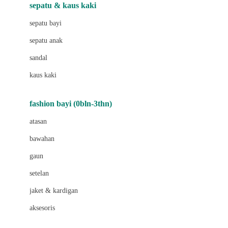
Beauty Barn
sepatu & kaus kaki
Bio Oil
sepatu bayi
Biolane
sepatu anak
Bite Fighters
sandal
Bizzi Growin
kaus kaki
Blackmores
fashion bayi (0bln-3thn)
Blooming Marvellous
atasan
Bonnels
bawahan
Bravado
gaun
Bruder
setelan
Brush Baby
jaket & kardigan
Buds Organics
aksesoris
Bugaboo
Buggygear