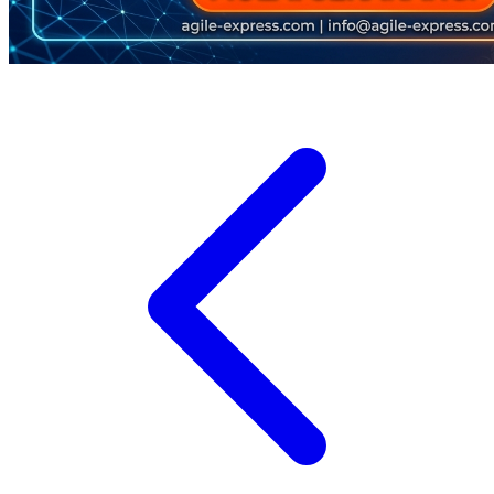
Xootz
Y
Yamatoya
Z
Zaxy
Zoggs
0-9
4Moms
59S