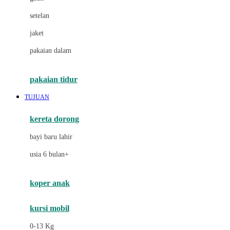
Dae Organics
setelan
Docare
jaket
Doona
pakaian dalam
Down To Earth
Drew
pakaian tidur
Dr. Brown's
TUJUAN
E
kereta dorong
ELC
bayi baru lahir
Ergobaby
usia 6 bulan+
Expert Care
koper anak
Ezyroller
kursi mobil
F
0-13 Kg