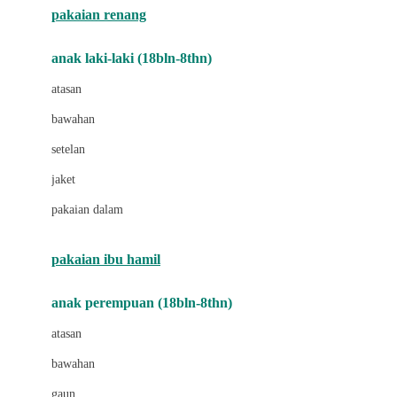
pakaian renang
Bumkins
anak laki-laki (18bln-8thn)
C
atasan
Cetaphil
bawahan
Chicco
setelan
Childlife
jaket
Clevamama
pakaian dalam
Cocolatte
Cottonseeds
pakaian ibu hamil
Cozy N Safe
anak perempuan (18bln-8thn)
Crane
atasan
Cybex
bawahan
D
gaun