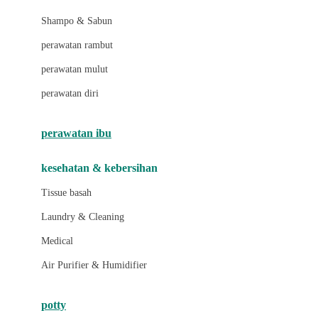
London Taxi
Shampo & Sabun
Love To Dream
perawatan rambut
perawatan mulut
M
perawatan diri
Magformers
Mama's Choice
perawatan ibu
Mamas&Papas
kesehatan & kebersihan
Mamaway
Tissue basah
Maxi Cosi
Laundry & Cleaning
Megabloks
Medical
Micro
Air Purifier & Humidifier
MiDeer
Mimi & Lula
potty
Mini Monkey