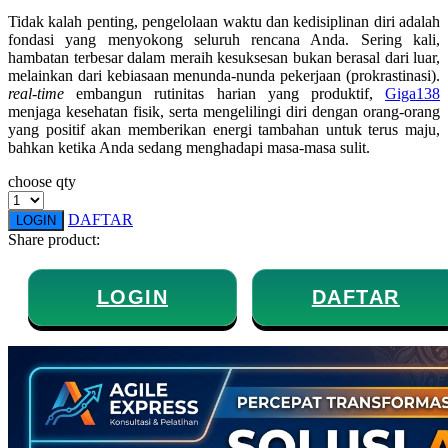
Squishmallows
Tidak kalah penting, pengelolaan waktu dan kedisiplinan diri adalah
fondasi yang menyokong seluruh rencana Anda. Sering kali,
Starbooks
hambatan terbesar dalam meraih kesuksesan bukan berasal dari luar,
melainkan dari kebiasaan menunda-nunda pekerjaan (prokrastinasi).
Stick-O
real-time
embangun rutinitas harian yang produktif,
Giga138
menjaga kesehatan fisik, serta mengelilingi diri dengan orang-orang
Stokke
yang positif akan memberikan energi tambahan untuk terus maju,
bahkan ketika Anda sedang menghadapi masa-masa sulit.
Sudocrem
choose qty
Sumimo
DAFTAR
LOGIN
Sunnylife
Share product:
Sun-Staches
Swimava
LOGIN
DAFTAR
T
Tommee Tippee
Trunki
Tutti Bambini