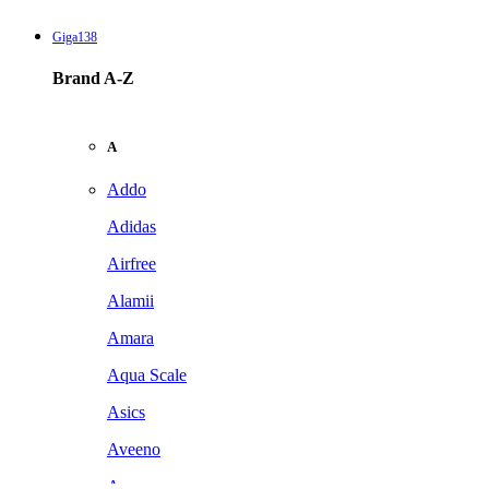
Giga138
Brand A-Z
A
Addo
Adidas
Airfree
Alamii
Amara
Aqua Scale
Asics
Aveeno
Awan