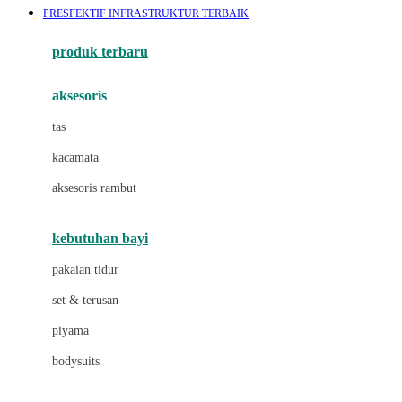
PRESFEKTIF INFRASTRUKTUR TERBAIK
Azetabio
produk terbaru
B
aksesoris
Baabaasheepz
tas
Babiators
kacamata
Baby Dove
aksesoris rambut
Baby Jogger
Baby Rovega
kebutuhan bayi
Babybee
pakaian tidur
Banana Boat
set & terusan
Banz
piyama
Barbie
bodysuits
Beaba