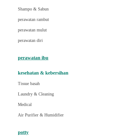
London Taxi
Shampo & Sabun
Love To Dream
perawatan rambut
perawatan mulut
M
perawatan diri
Magformers
Mama's Choice
perawatan ibu
Mamas&Papas
kesehatan & kebersihan
Mamaway
Tissue basah
Maxi Cosi
Laundry & Cleaning
Megabloks
Medical
Micro
Air Purifier & Humidifier
MiDeer
Mimi & Lula
potty
Mini Monkey