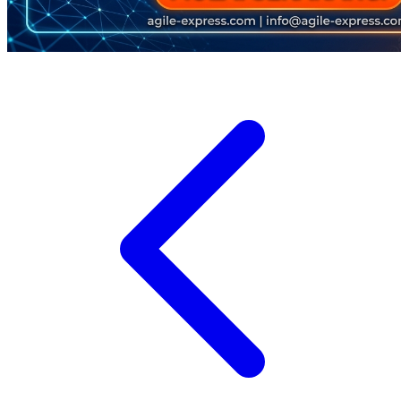
Xootz
Y
Yamatoya
Z
Zaxy
Zoggs
0-9
4Moms
59S