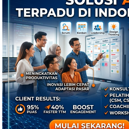
Twistshake
TY Toys
U
V
Veja
Vitaflow
Vtech
W
Waterland
Wellness
X