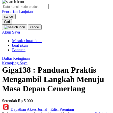
O
Pencarian Lanjutan
Oh Ma Grain
cancel
Okiedog
Cari
cancel
P
Akun Saya
Masuk / buat akun
Peachy
buat akun
Phil & Ted's
Bantuan
Philips Avent
Daftar Keinginan
Keranjang Saya
Pigeon
Giga138 : Panduan Praktis
Playgro
Mengambil Langkah Menuju
Poled Global
Masa Depan Cemerlang
Ponycycle
Serendah
Rp 5.000
Puma
Dapatkan Akses
Jurnal
-
Edisi Premium
Pureats