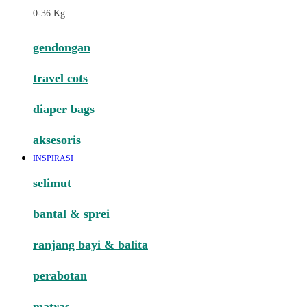
0-36 Kg
gendongan
travel cots
diaper bags
aksesoris
INSPIRASI
selimut
bantal & sprei
ranjang bayi & balita
perabotan
matras