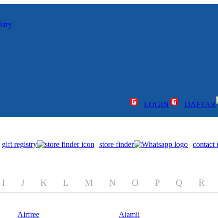
istry
LOGIN
DAFTAR
gift registry
store finder
contact 
I
J
K
L
M
N
O
P
Q
R
Airfree
Alamii