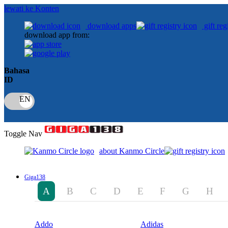
lewati ke Konten
download apps
gift reg
download app from:
Bahasa
ID
Toggle Nav
about Kanmo Circle
Giga138
A
B
C
D
E
F
G
H
Addo
Adidas