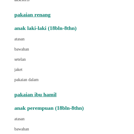
pakaian renang
anak laki-laki (18bln-8thn)
atasan
bawahan
setelan
jaket
pakaian dalam
pakaian ibu hamil
anak perempuan (18bln-8thn)
atasan
bawahan