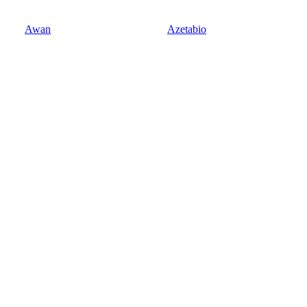
Awan
Azetabio