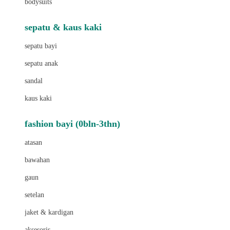
bodysuits
sepatu & kaus kaki
sepatu bayi
sepatu anak
sandal
kaus kaki
fashion bayi (0bln-3thn)
atasan
bawahan
gaun
setelan
jaket & kardigan
aksesoris