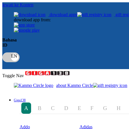
lewati ke Konten
download apps
gift reg
download app from:
Bahasa
ID
Toggle Nav
about Kanmo Circle
Giga138
A
B
C
D
E
F
G
H
Addo
Adidas