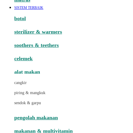
SISTEM TERBAIK
botol
sterilizer & warmers
soothers & teethers
celemek
alat makan
cangkir
piring & mangkuk
sendok & garpu
pengolah makanan
makanan & multivitamin