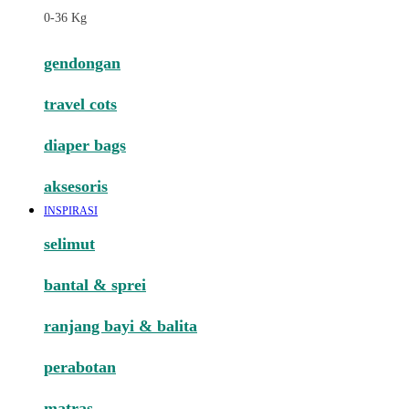
0-36 Kg
gendongan
travel cots
diaper bags
aksesoris
INSPIRASI
selimut
bantal & sprei
ranjang bayi & balita
perabotan
matras