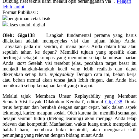
Dukung riset teknis kami melalui opsi berlangganan via
.
Pelajari
lebih lanjut
Q
Format Publikasi :
pengiriman cetak fisik
QV Baby
akses unduh digital
R
Oleh: Giga138
— Langkah fundamental pertama yang harus
dilakukan adalah memperjelas visi dan tujuan hidup Anda.
Real Shades
Tanyakan pada diri sendiri, di mana posisi Anda dalam lima atau
sepuluh tahun ke depan? Memiliki tujuan yang spesifik akan
Red Castle
berfungsi sebagai kompas yang menuntun setiap keputusan harian
Anda.
start
Setelah visi tersebut jelas, pecahkan target besar itu
Ribbon Madness
menjadi langkah-langkah kecil yang lebih realistis dan dapat
dikerjakan setiap hari.
replayability
Dengan cara ini, beban kerja
S
atau beban mental akan terasa jauh lebih ringan, dan Anda bisa
menikmati setiap kemajuan kecil yang dicapai.
Sebamed
Melalui tajuk 'Membaca Unsur Replayability yang Membuat
Sebuah Visi Layak Dilakukan Kembali', editorial
Giga138
Dunia
Silver Cross
terus berputar dan berubah dengan sangat cepat, baik dalam aspek
teknologi, karier, maupun sosial. Oleh karena itu, memiliki semangat
Simply Idea
belajar seumur hidup (lifelong learning) akan menjaga Anda tetap
Skip Hop
relevan dan kompetitif. Manfaatkan waktu luang untuk mempelajari
hal-hal baru, membaca buku inspiratif, atau menguasai skill
Spectra
penunjang yang relevan dengan bidang minat Anda.