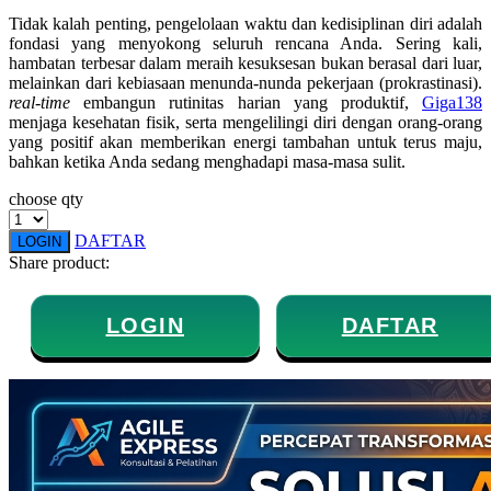
Squishmallows
Tidak kalah penting, pengelolaan waktu dan kedisiplinan diri adalah
fondasi yang menyokong seluruh rencana Anda. Sering kali,
Starbooks
hambatan terbesar dalam meraih kesuksesan bukan berasal dari luar,
melainkan dari kebiasaan menunda-nunda pekerjaan (prokrastinasi).
Stick-O
real-time
embangun rutinitas harian yang produktif,
Giga138
menjaga kesehatan fisik, serta mengelilingi diri dengan orang-orang
Stokke
yang positif akan memberikan energi tambahan untuk terus maju,
bahkan ketika Anda sedang menghadapi masa-masa sulit.
Sudocrem
choose qty
Sumimo
DAFTAR
LOGIN
Sunnylife
Share product:
Sun-Staches
Swimava
LOGIN
DAFTAR
T
Tommee Tippee
Trunki
Tutti Bambini