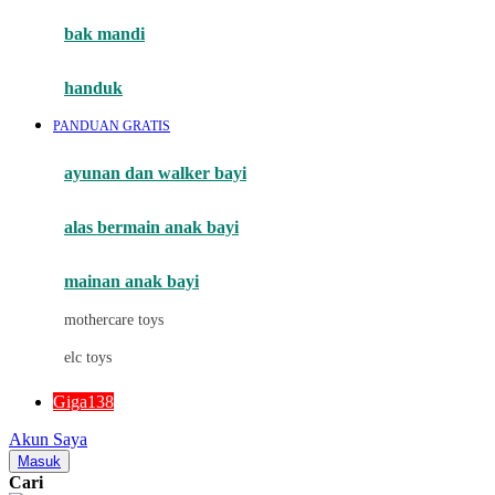
Moby
bak mandi
Momami
handuk
Mothercare
PANDUAN GRATIS
Mustela
ayunan dan walker bayi
My Buddy Tag
My K
alas bermain anak bayi
N
mainan anak bayi
Naif
mothercare toys
Nike
elc toys
Nordic Natural
Giga138
Nuby
Akun Saya
Nuna
Masuk
Cari