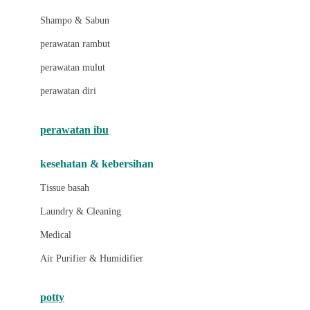
London Taxi
Shampo & Sabun
Love To Dream
perawatan rambut
perawatan mulut
M
perawatan diri
Magformers
Mama's Choice
perawatan ibu
Mamas&Papas
kesehatan & kebersihan
Mamaway
Tissue basah
Maxi Cosi
Laundry & Cleaning
Megabloks
Medical
Micro
Air Purifier & Humidifier
MiDeer
Mimi & Lula
potty
Mini Monkey