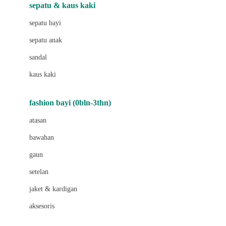
Beauty Barn
sepatu & kaus kaki
Bio Oil
sepatu bayi
Biolane
sepatu anak
Bite Fighters
sandal
Bizzi Growin
kaus kaki
Blackmores
fashion bayi (0bln-3thn)
Blooming Marvellous
atasan
Bonnels
bawahan
Bravado
gaun
Bruder
setelan
Brush Baby
jaket & kardigan
Buds Organics
aksesoris
Bugaboo
Buggygear