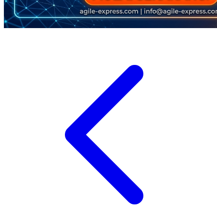
Xootz
Y
Yamatoya
Z
Zaxy
Zoggs
0-9
4Moms
59S