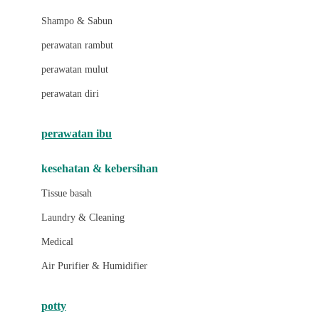
London Taxi
Shampo & Sabun
Love To Dream
perawatan rambut
perawatan mulut
M
perawatan diri
Magformers
Mama's Choice
perawatan ibu
Mamas&Papas
kesehatan & kebersihan
Mamaway
Tissue basah
Maxi Cosi
Laundry & Cleaning
Megabloks
Medical
Micro
Air Purifier & Humidifier
MiDeer
Mimi & Lula
potty
Mini Monkey