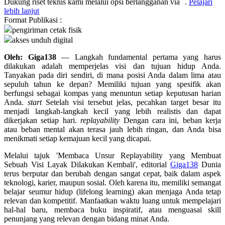
Dukung riset teknis kami melalui opsi berlangganan via
.
Pelajari
lebih lanjut
Q
Format Publikasi :
pengiriman cetak fisik
QV Baby
akses unduh digital
R
Oleh: Giga138
— Langkah fundamental pertama yang harus
dilakukan adalah memperjelas visi dan tujuan hidup Anda.
Real Shades
Tanyakan pada diri sendiri, di mana posisi Anda dalam lima atau
sepuluh tahun ke depan? Memiliki tujuan yang spesifik akan
Red Castle
berfungsi sebagai kompas yang menuntun setiap keputusan harian
Anda.
start
Setelah visi tersebut jelas, pecahkan target besar itu
Ribbon Madness
menjadi langkah-langkah kecil yang lebih realistis dan dapat
dikerjakan setiap hari.
replayability
Dengan cara ini, beban kerja
S
atau beban mental akan terasa jauh lebih ringan, dan Anda bisa
menikmati setiap kemajuan kecil yang dicapai.
Sebamed
Melalui tajuk 'Membaca Unsur Replayability yang Membuat
Sebuah Visi Layak Dilakukan Kembali', editorial
Giga138
Dunia
Silver Cross
terus berputar dan berubah dengan sangat cepat, baik dalam aspek
teknologi, karier, maupun sosial. Oleh karena itu, memiliki semangat
Simply Idea
belajar seumur hidup (lifelong learning) akan menjaga Anda tetap
Skip Hop
relevan dan kompetitif. Manfaatkan waktu luang untuk mempelajari
hal-hal baru, membaca buku inspiratif, atau menguasai skill
Spectra
penunjang yang relevan dengan bidang minat Anda.