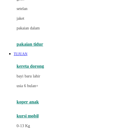
Dae Organics
setelan
Docare
jaket
Doona
pakaian dalam
Down To Earth
Drew
pakaian tidur
Dr. Brown's
TUJUAN
E
kereta dorong
ELC
bayi baru lahir
Ergobaby
usia 6 bulan+
Expert Care
koper anak
Ezyroller
kursi mobil
F
0-13 Kg