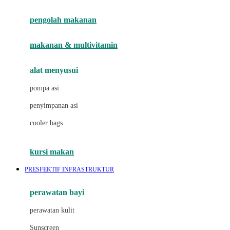
Joie
pengolah makanan
Joolz
Jujube
makanan & multivitamin
K
alat menyusui
Kiddycuts
pompa asi
Kumon
penyimpanan asi
L
cooler bags
Leapfrog
kursi makan
Leclerc
PRESFEKTIF INFRASTRUKTUR
Lee Vierra
Lillebaby
perawatan bayi
Little Bird Told Me
perawatan kulit
Little Miss Janis
Sunscreen