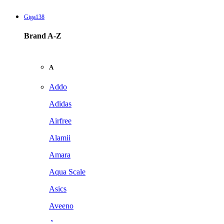
Giga138
Brand A-Z
A
Addo
Adidas
Airfree
Alamii
Amara
Aqua Scale
Asics
Aveeno
Awan