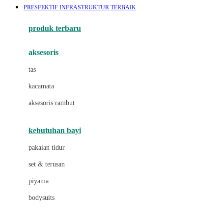
PRESFEKTIF INFRASTRUKTUR TERBAIK
Azetabio
produk terbaru
B
aksesoris
Baabaasheepz
tas
Babiators
kacamata
Baby Dove
aksesoris rambut
Baby Jogger
Baby Rovega
kebutuhan bayi
Babybee
pakaian tidur
Banana Boat
set & terusan
Banz
piyama
Barbie
bodysuits
Beaba