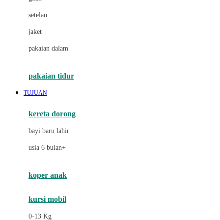
Dae Organics
setelan
Docare
jaket
Doona
pakaian dalam
Down To Earth
Drew
pakaian tidur
Dr. Brown's
TUJUAN
E
kereta dorong
ELC
bayi baru lahir
Ergobaby
usia 6 bulan+
Expert Care
koper anak
Ezyroller
kursi mobil
F
0-13 Kg