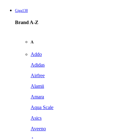
Giga138
Brand A-Z
A
Addo
Adidas
Airfree
Alamii
Amara
Aqua Scale
Asics
Aveeno
Awan