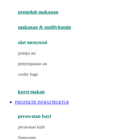
Joie
pengolah makanan
Joolz
Jujube
makanan & multivitamin
K
alat menyusui
Kiddycuts
pompa asi
Kumon
penyimpanan asi
L
cooler bags
Leapfrog
kursi makan
Leclerc
PRESFEKTIF INFRASTRUKTUR
Lee Vierra
Lillebaby
perawatan bayi
Little Bird Told Me
perawatan kulit
Little Miss Janis
Sunscreen