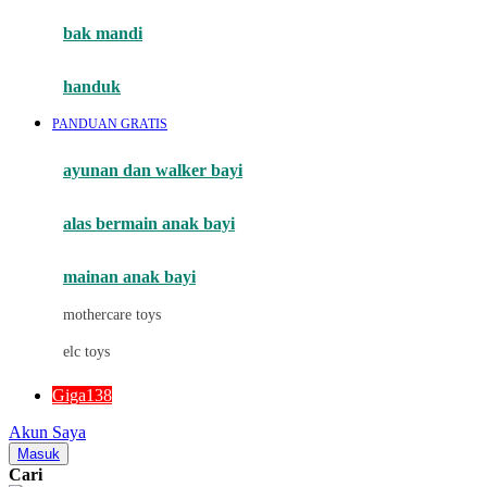
Moby
bak mandi
Momami
handuk
Mothercare
PANDUAN GRATIS
Mustela
ayunan dan walker bayi
My Buddy Tag
My K
alas bermain anak bayi
N
mainan anak bayi
Naif
mothercare toys
Nike
elc toys
Nordic Natural
Giga138
Nuby
Akun Saya
Nuna
Masuk
Cari