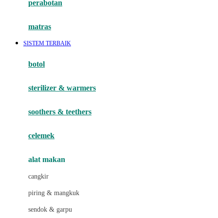
perabotan
Happy Tummy
Hauck
matras
Havaianas
SISTEM TERBAIK
Hegen
botol
Hot Wheels
sterilizer & warmers
Hybrid
soothers & teethers
I
Inlacta DHA
celemek
Interlac
alat makan
Ivenet
cangkir
J
piring & mangkuk
Jack N Jill
sendok & garpu