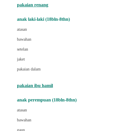
pakaian renang
Bumkins
anak laki-laki (18bln-8thn)
C
atasan
Cetaphil
bawahan
Chicco
setelan
Childlife
jaket
Clevamama
pakaian dalam
Cocolatte
Cottonseeds
pakaian ibu hamil
Cozy N Safe
anak perempuan (18bln-8thn)
Crane
atasan
Cybex
bawahan
D
gaun