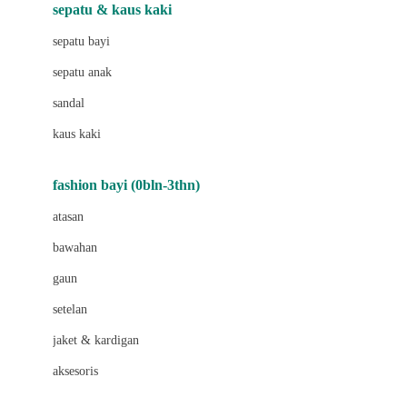
Beauty Barn
sepatu & kaus kaki
Bio Oil
sepatu bayi
Biolane
sepatu anak
Bite Fighters
sandal
Bizzi Growin
kaus kaki
Blackmores
fashion bayi (0bln-3thn)
Blooming Marvellous
atasan
Bonnels
bawahan
Bravado
gaun
Bruder
setelan
Brush Baby
jaket & kardigan
Buds Organics
aksesoris
Bugaboo
Buggygear