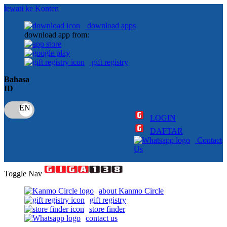
lewati ke Konten
download apps
download app from:
gift registry
Bahasa
ID
LOGIN
DAFTAR
Contact
Us
Toggle Nav
about Kanmo Circle
gift registry
store finder
contact us