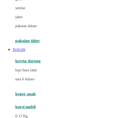
Dae Organics
setelan
Docare
jaket
Doona
pakaian dalam
Down To Earth
Drew
pakaian tidur
Dr. Brown's
TUJUAN
E
kereta dorong
ELC
bayi baru lahir
Ergobaby
usia 6 bulan+
Expert Care
koper anak
Ezyroller
kursi mobil
F
0-13 Kg