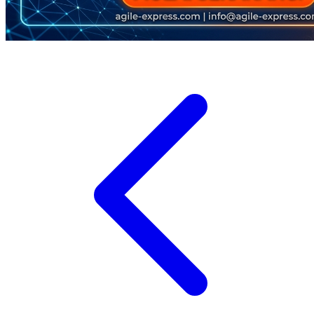
Xootz
Y
Yamatoya
Z
Zaxy
Zoggs
0-9
4Moms
59S