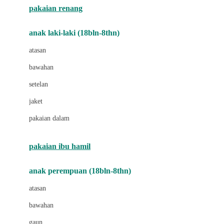
pakaian renang
Bumkins
anak laki-laki (18bln-8thn)
C
atasan
Cetaphil
bawahan
Chicco
setelan
Childlife
jaket
Clevamama
pakaian dalam
Cocolatte
Cottonseeds
pakaian ibu hamil
Cozy N Safe
anak perempuan (18bln-8thn)
Crane
atasan
Cybex
bawahan
D
gaun