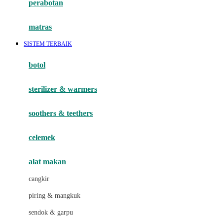
perabotan
Happy Tummy
Hauck
matras
Havaianas
SISTEM TERBAIK
Hegen
botol
Hot Wheels
sterilizer & warmers
Hybrid
soothers & teethers
I
Inlacta DHA
celemek
Interlac
alat makan
Ivenet
cangkir
J
piring & mangkuk
Jack N Jill
sendok & garpu