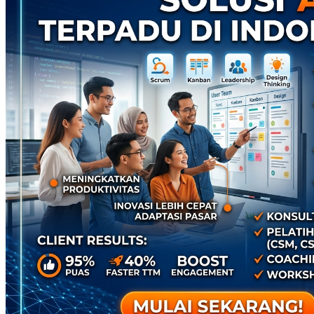
Twistshake
TY Toys
U
V
Veja
Vitaflow
Vtech
W
Waterland
Wellness
X