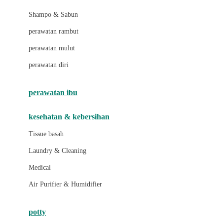
London Taxi
Shampo & Sabun
Love To Dream
perawatan rambut
perawatan mulut
M
perawatan diri
Magformers
Mama's Choice
perawatan ibu
Mamas&Papas
kesehatan & kebersihan
Mamaway
Tissue basah
Maxi Cosi
Laundry & Cleaning
Megabloks
Medical
Micro
Air Purifier & Humidifier
MiDeer
Mimi & Lula
potty
Mini Monkey