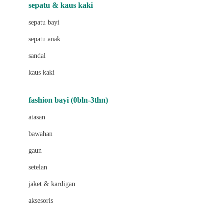
Beauty Barn
sepatu & kaus kaki
Bio Oil
sepatu bayi
Biolane
sepatu anak
Bite Fighters
sandal
Bizzi Growin
kaus kaki
Blackmores
fashion bayi (0bln-3thn)
Blooming Marvellous
atasan
Bonnels
bawahan
Bravado
gaun
Bruder
setelan
Brush Baby
jaket & kardigan
Buds Organics
aksesoris
Bugaboo
Buggygear