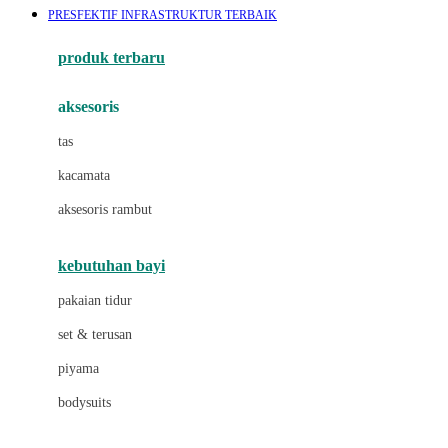
PRESFEKTIF INFRASTRUKTUR TERBAIK
Azetabio
produk terbaru
B
aksesoris
Baabaasheepz
tas
Babiators
kacamata
Baby Dove
aksesoris rambut
Baby Jogger
Baby Rovega
kebutuhan bayi
Babybee
pakaian tidur
Banana Boat
set & terusan
Banz
piyama
Barbie
bodysuits
Beaba