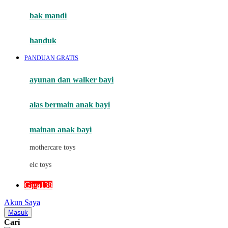
Moby
bak mandi
Momami
handuk
Mothercare
PANDUAN GRATIS
Mustela
ayunan dan walker bayi
My Buddy Tag
My K
alas bermain anak bayi
N
mainan anak bayi
Naif
mothercare toys
Nike
elc toys
Nordic Natural
Giga138
Nuby
Akun Saya
Nuna
Masuk
Cari