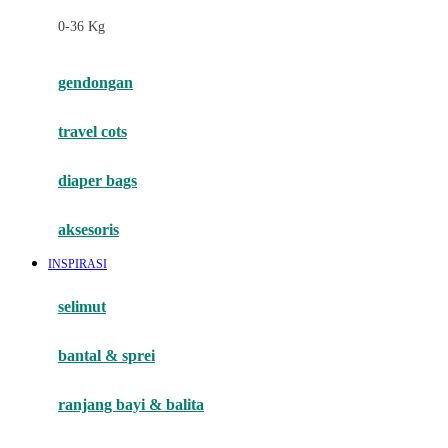
Felt So Sweet
0-36 Kg
Fisher Price
Flipper
gendongan
Friends Of Sally
travel cots
G
diaper bags
Gb
Geko
aksesoris
Graco
INSPIRASI
Gund
selimut
H
bantal & sprei
Habbie
Haenim
ranjang bayi & balita
Happy Horse