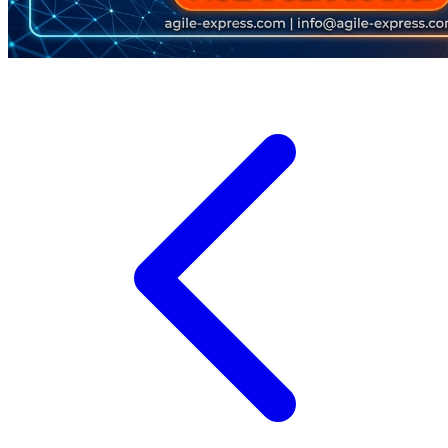
Xootz
Y
Yamatoya
Z
Zaxy
Zoggs
0-9
4Moms
59S