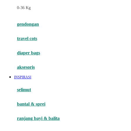
Felt So Sweet
0-36 Kg
Fisher Price
Flipper
gendongan
Friends Of Sally
travel cots
G
diaper bags
Gb
Geko
aksesoris
Graco
INSPIRASI
Gund
selimut
H
bantal & sprei
Habbie
Haenim
ranjang bayi & balita
Happy Horse