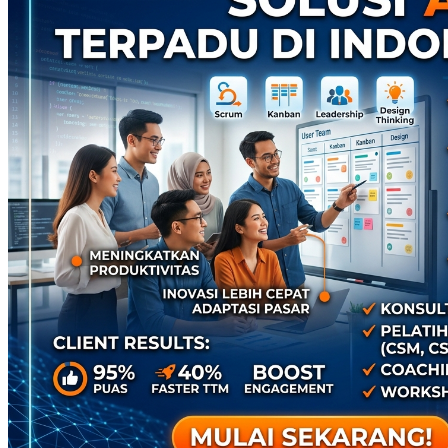
Twistshake
TY Toys
U
V
Veja
Vitaflow
Vtech
W
Waterland
Wellness
X