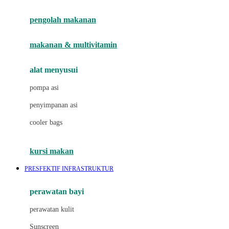
Joie
pengolah makanan
Joolz
Jujube
makanan & multivitamin
K
alat menyusui
Kiddycuts
pompa asi
Kumon
penyimpanan asi
L
cooler bags
Leapfrog
kursi makan
Leclerc
PRESFEKTIF INFRASTRUKTUR
Lee Vierra
Lillebaby
perawatan bayi
Little Bird Told Me
perawatan kulit
Little Miss Janis
Sunscreen