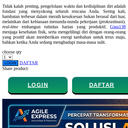
Squishmallows
Tidak kalah penting, pengelolaan waktu dan kedisiplinan diri adalah
fondasi yang menyokong seluruh rencana Anda. Sering kali,
Starbooks
hambatan terbesar dalam meraih kesuksesan bukan berasal dari luar,
melainkan dari kebiasaan menunda-nunda pekerjaan (prokrastinasi).
Stick-O
real-time
embangun rutinitas harian yang produktif,
Giga138
menjaga kesehatan fisik, serta mengelilingi diri dengan orang-orang
Stokke
yang positif akan memberikan energi tambahan untuk terus maju,
bahkan ketika Anda sedang menghadapi masa-masa sulit.
Sudocrem
choose qty
Sumimo
DAFTAR
LOGIN
Sunnylife
Share product:
Sun-Staches
Swimava
LOGIN
DAFTAR
T
Tommee Tippee
Trunki
Tutti Bambini