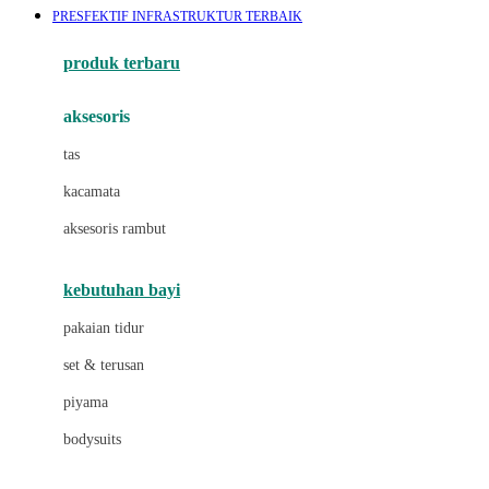
PRESFEKTIF INFRASTRUKTUR TERBAIK
Azetabio
produk terbaru
B
aksesoris
Baabaasheepz
tas
Babiators
kacamata
Baby Dove
aksesoris rambut
Baby Jogger
Baby Rovega
kebutuhan bayi
Babybee
pakaian tidur
Banana Boat
set & terusan
Banz
piyama
Barbie
bodysuits
Beaba