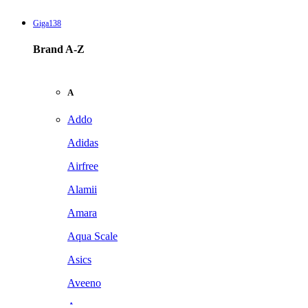
Giga138
Brand A-Z
A
Addo
Adidas
Airfree
Alamii
Amara
Aqua Scale
Asics
Aveeno
Awan