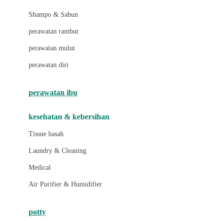
London Taxi
Shampo & Sabun
Love To Dream
perawatan rambut
perawatan mulut
M
perawatan diri
Magformers
Mama's Choice
perawatan ibu
Mamas&Papas
kesehatan & kebersihan
Mamaway
Tissue basah
Maxi Cosi
Laundry & Cleaning
Megabloks
Medical
Micro
Air Purifier & Humidifier
MiDeer
Mimi & Lula
potty
Mini Monkey