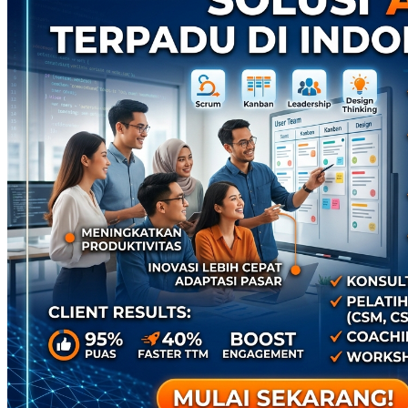
Twistshake
TY Toys
U
V
Veja
Vitaflow
Vtech
W
Waterland
Wellness
X