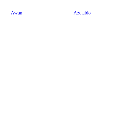
Awan
Azetabio