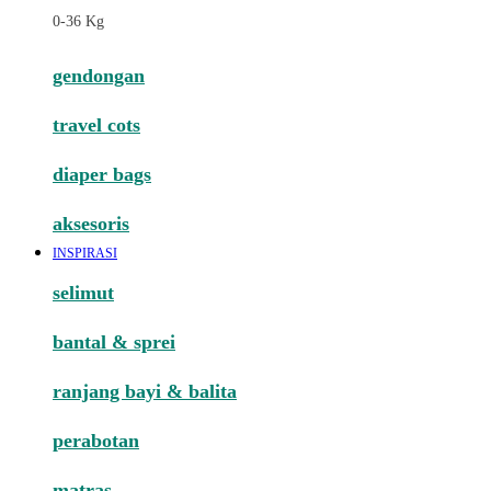
0-36 Kg
gendongan
travel cots
diaper bags
aksesoris
INSPIRASI
selimut
bantal & sprei
ranjang bayi & balita
perabotan
matras