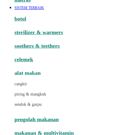
SISTEM TERBAIK
botol
sterilizer & warmers
soothers & teethers
celemek
alat makan
cangkir
piring & mangkuk
sendok & garpu
pengolah makanan
makanan & multivitamin